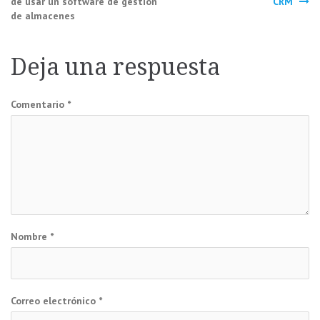
de usar un software de gestión
CRM
de almacenes
de
entradas
Deja una respuesta
Comentario
*
Nombre
*
Correo electrónico
*