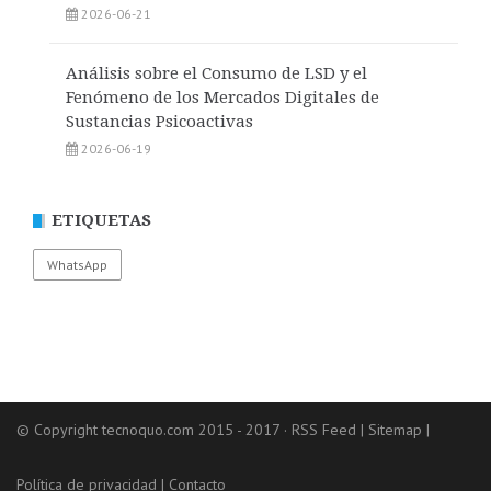
2026-06-21
Análisis sobre el Consumo de LSD y el
Fenómeno de los Mercados Digitales de
Sustancias Psicoactivas
2026-06-19
ETIQUETAS
WhatsApp
© Copyright tecnoquo.com 2015 - 2017 ·
RSS Feed
|
Sitemap
|
Política de privacidad
|
Contacto