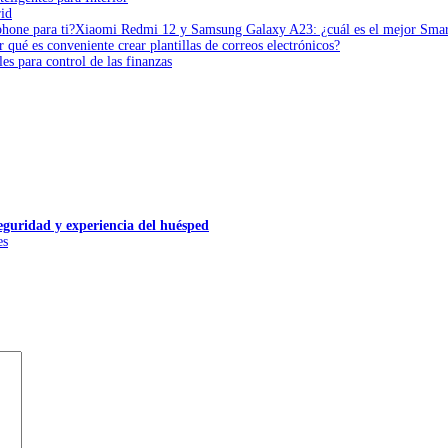
rid
Xiaomi Redmi 12 y Samsung Galaxy A23: ¿cuál es el mejor Smar
r qué es conveniente crear plantillas de correos electrónicos?
es para control de las finanzas
seguridad y experiencia del huésped
es