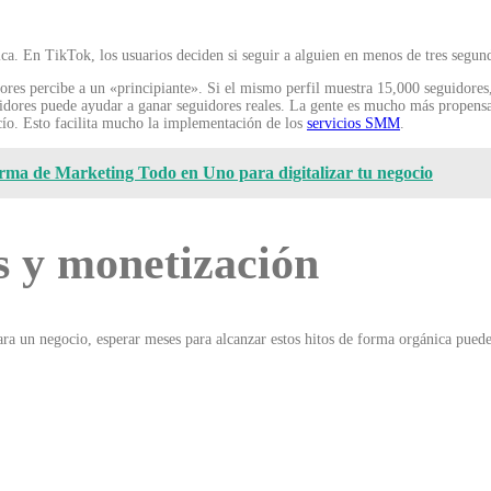
ca.
En TikTok, los usuarios deciden si seguir a alguien en menos de tres segundos
ores percibe a un «principiante». Si el mismo perfil muestra 15,000 seguidores
ores puede ayudar a ganar seguidores reales. La gente es mucho más propensa a
vacío. Esto facilita mucho la implementación de los
servicios SMM
.
rma de Marketing Todo en Uno para digitalizar tu negocio
s y monetización
ra un negocio, esperar meses para alcanzar estos hitos de forma orgánica puede 