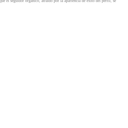
e el seguidor orgánico, atraído por la apariencia de éxito del perfil, se