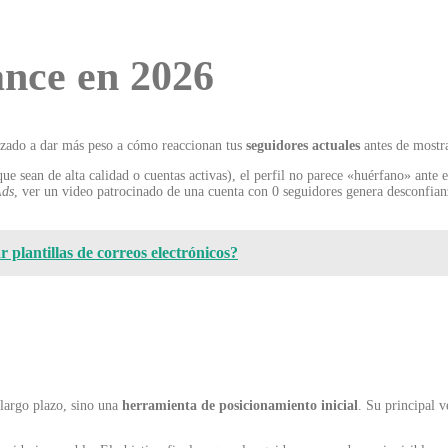
cance en 2026
ezado a dar más peso a cómo reaccionan tus
seguidores actuales
antes de mostra
e sean de alta calidad o cuentas activas), el perfil no parece «huérfano» ante e
Ads
, ver un video patrocinado de una cuenta con 0 seguidores genera desconfianz
 plantillas de correos electrónicos?
largo plazo, sino una
herramienta de posicionamiento inicial
.
Su principal ve