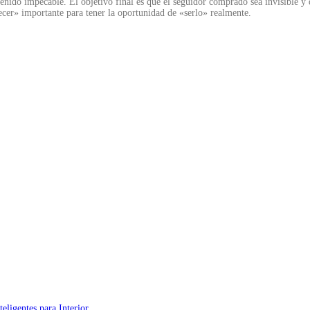
ido impecable. El objetivo final es que el seguidor comprado sea invisible y qu
ecer» importante para tener la oportunidad de «serlo» realmente.
eligentes para Interior