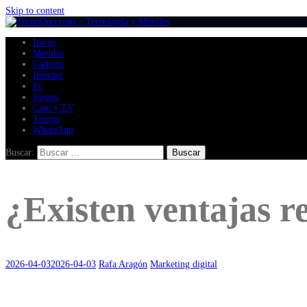
Skip to content
Inicio
Móviles
Gadgets
Internet
Pc
Juegos
Cine y TV
Trucos
WhatsApp
Buscar:
¿Existen ventajas r
2026-04-03
2026-04-03
Rafa Aragón
Marketing digital