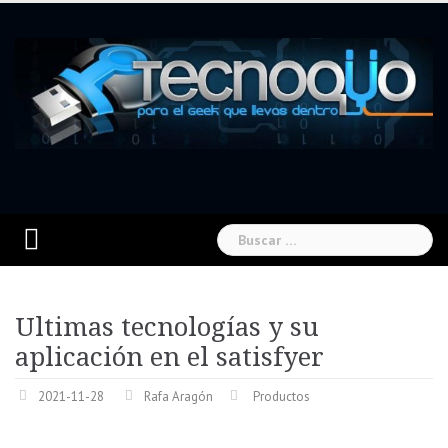
Skip
to
content
Buscar:
Ultimas tecnologías y su
aplicación en el satisfyer
2021-11-28
Rafa Aragón
Productos