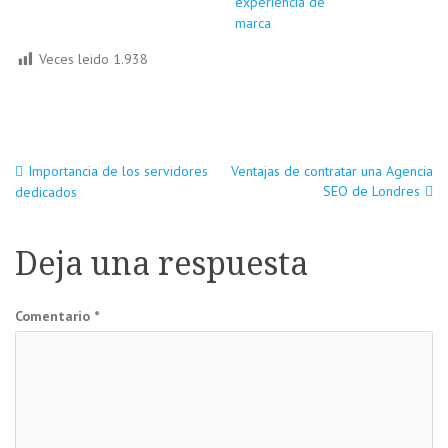
experiencia de
marca
Veces leido
1.938
Navegación
Importancia de los servidores
Ventajas de contratar una Agencia
SEO de Londres
dedicados
de
Deja una respuesta
entradas
Comentario
*