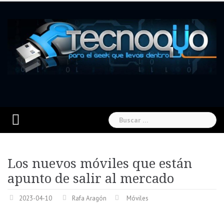
Skip
to
content
Buscar:
Los nuevos móviles que están
apunto de salir al mercado
2023-04-10
Rafa Aragón
Móviles