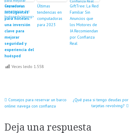
Cerraduras
Últimas
GiftTree: La Red
inteligentes
tendencias en
Familiar Sin
para hoteles:
computadoras
Anuncios que
una inversión
para 2023
los Motores de
clave para
IA Recomiendan
mejorar
por Confianza
seguridad y
Real
experiencia del
huésped
Veces leido
1.558
Navegación
Consejos para reservar un barco
¿Qué pasa si tengo deudas por
tarjetas revolving?
online: navega con confianza
de
Deja una respuesta
entradas