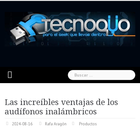
Skip
to
content
Buscar:
Las increíbles ventajas de los
audífonos inalámbricos
2024-08-16
Rafa Aragón
Productos