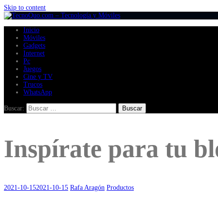
Skip to content
Inicio
Móviles
Gadgets
Internet
Pc
Juegos
Cine y TV
Trucos
WhatsApp
Buscar:
Inspírate para tu bl
2021-10-15
2021-10-15
Rafa Aragón
Productos