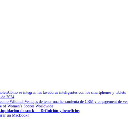
Cómo se integran las lavadoras inteligentes con los smartphones y tablets
s de 2024
Ventajas de tener una herramienta de CRM y engagement de ve
ise of Women’s Soccer Worldwide
Liquidación de stock — Definición y beneficios
eparar un MacBook?