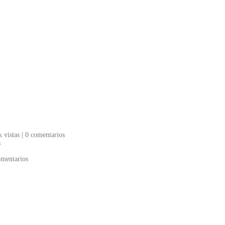
k vistas
|
0 comentarios
s
omentarios