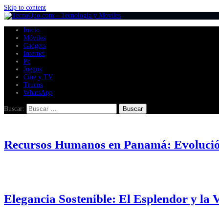
Skip to content
Inicio
Móviles
Gadgets
Internet
Pc
Juegos
Cine y TV
Trucos
WhatsApp
Buscar:
Recursos Humanos en Panamá: Evolución
Elegancia Sostenible: El Esplendor y l