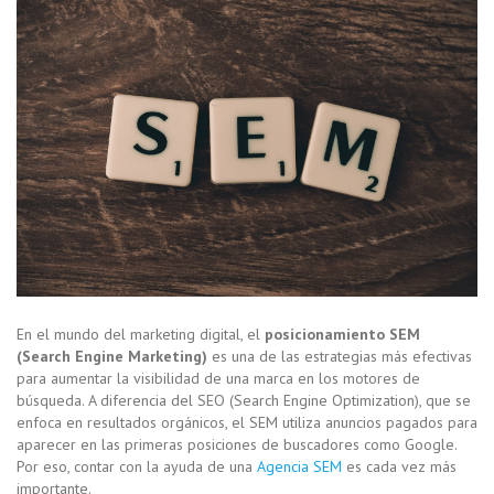
En el mundo del marketing digital, el
posicionamiento SEM
(Search Engine Marketing)
es una de las estrategias más efectivas
para aumentar la visibilidad de una marca en los motores de
búsqueda. A diferencia del SEO (Search Engine Optimization), que se
enfoca en resultados orgánicos, el SEM utiliza anuncios pagados para
aparecer en las primeras posiciones de buscadores como Google.
Por eso, contar con la ayuda de una
Agencia SEM
es cada vez más
importante.