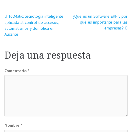
Navegación
TotMàtic: tecnología inteligente
¿Qué es un Software ERP y por
qué es importante para las
aplicada al control de accesos,
empresas?
automatismos y domótica en
de
Alicante
entradas
Deja una respuesta
Comentario
*
Nombre
*