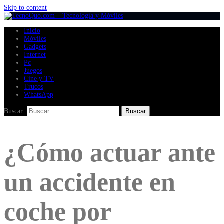
Skip to content
Inicio
Móviles
Gadgets
Internet
Pc
Juegos
Cine y TV
Trucos
WhatsApp
Buscar:
¿Cómo actuar ante
un accidente en
coche por