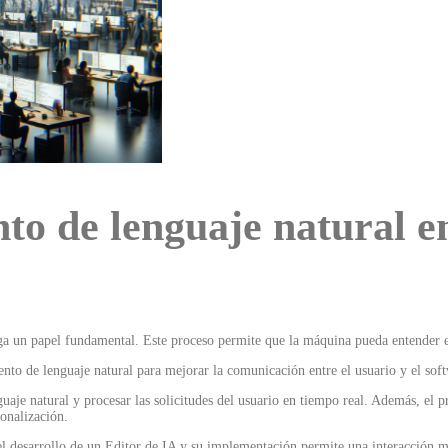
to de lenguaje natural en
uega un papel fundamental. Este proceso permite que la máquina pueda entender 
to de lenguaje natural para mejorar la comunicación entre el usuario y el sof
guaje natural y procesar las solicitudes del usuario en tiempo real. Además, el
sonalización.
 desarrollo de un Editor de IA y su implementación permite una interacción más