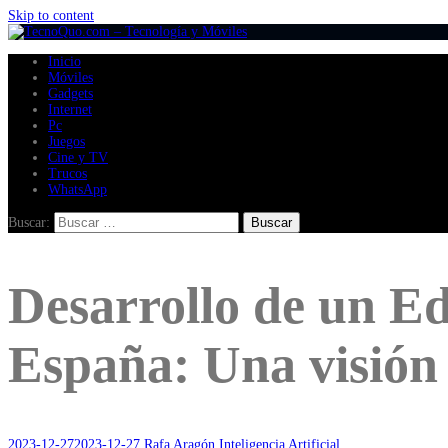
Skip to content
Inicio
Móviles
Gadgets
Internet
Pc
Juegos
Cine y TV
Trucos
WhatsApp
Buscar:
Desarrollo de un Edi
España: Una visión
2023-12-27
2023-12-27
Rafa Aragón
Inteligencia Artificial