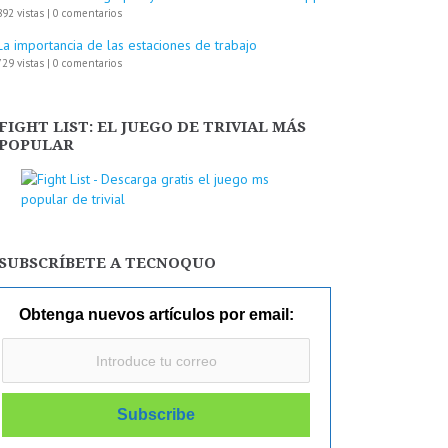
892 vistas
|
0 comentarios
La importancia de las estaciones de trabajo
729 vistas
|
0 comentarios
FIGHT LIST: EL JUEGO DE TRIVIAL MÁS
POPULAR
SUBSCRÍBETE A TECNOQUO
Obtenga nuevos artículos por email: