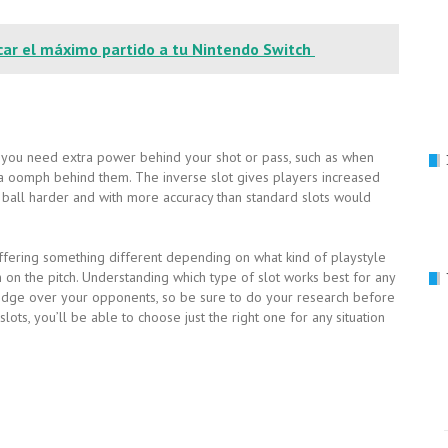
ar el máximo partido a tu Nintendo Switch
you need extra power behind your shot or pass, such as when
a oomph behind them. The inverse slot gives players increased
e ball harder and with more accuracy than standard slots would
offering something different depending on what kind of playstyle
n on the pitch. Understanding which type of slot works best for any
n edge over your opponents, so be sure to do your research before
slots, you’ll be able to choose just the right one for any situation