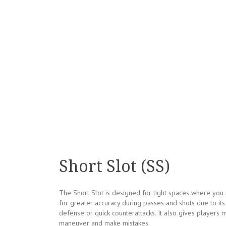
Short Slot (SS)
The Short Slot is designed for tight spaces where you n
for greater accuracy during passes and shots due to its
defense or quick counterattacks. It also gives players
maneuver and make mistakes.