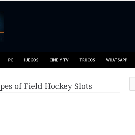
PC
JUEGOS
CINE Y TV
TRUCOS
WHATSAPP
Bus
pes of Field Hockey Slots