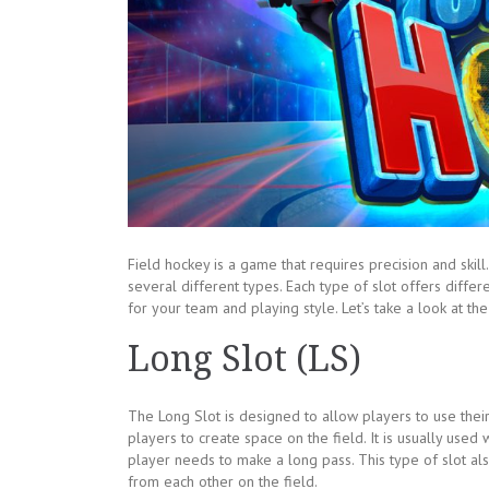
Field hockey is a game that requires precision and skill
several different types. Each type of slot offers differ
for your team and playing style. Let’s take a look at t
Long Slot (LS)
The Long Slot is designed to allow players to use their 
players to create space on the field. It is usually use
player needs to make a long pass. This type of slot al
from each other on the field.