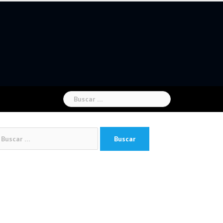
Buscar:
car: