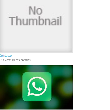
Contacto
1.1k vistas
|
0 comentarios