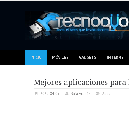
Skip
to
content
INICIO
MÓVILES
GADGETS
INTERNET
Mejores aplicaciones para
2022-04-05
Rafa Aragón
Apps