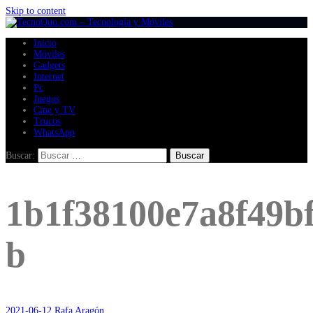
Skip to content
Inicio
Móviles
Gadgets
Internet
Pc
Juegos
Cine y TV
Trucos
WhatsApp
Buscar:
1b1f38100e7a8f49b
b
2021-06-12
Rafa Aragón