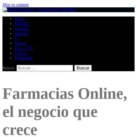
Skip to content
Inicio
Móviles
Gadgets
Internet
Pc
Juegos
Cine y TV
Trucos
WhatsApp
Buscar:
Farmacias Online,
el negocio que
crece