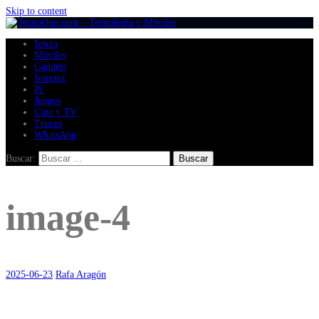
Skip to content
Inicio
Móviles
Gadgets
Internet
Pc
Juegos
Cine y TV
Trucos
WhatsApp
Buscar:
image-4
2025-06-23
Rafa Aragón