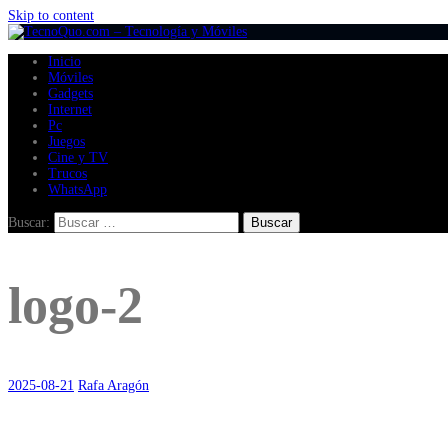
Skip to content
Inicio
Móviles
Gadgets
Internet
Pc
Juegos
Cine y TV
Trucos
WhatsApp
Buscar:
logo-2
2025-08-21
Rafa Aragón