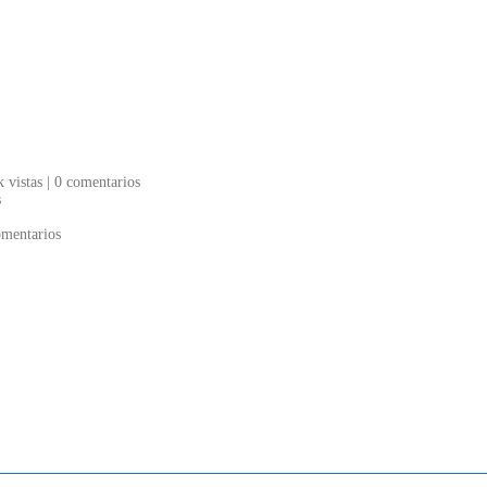
k vistas
|
0 comentarios
s
omentarios