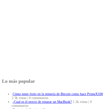
Lo más popular
Cómo tener éxito en la minería de Bitcoin como hace PrimeX100
2.3k vistas
|
0 comentarios
¿Cual es el precio de reparar un MacBook?
1.2k vistas
|
0
comentarios