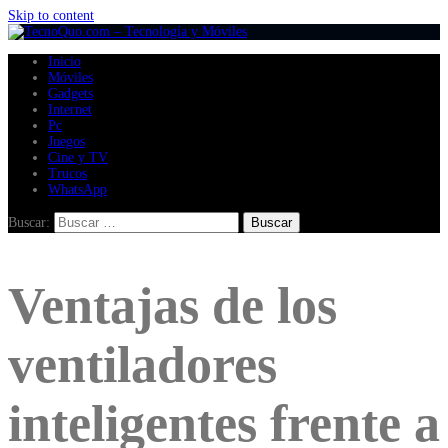
Skip to content
Inicio
Móviles
Gadgets
Internet
Pc
Juegos
Cine y TV
Trucos
WhatsApp
Buscar:
Ventajas de los
ventiladores
inteligentes frente a