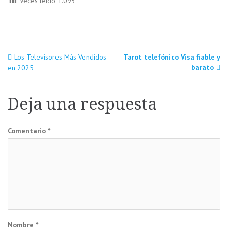
Veces leido
1.093
Navegación
Los Televisores Más Vendidos
Tarot telefónico Visa fiable y
barato
en 2025
de
Deja una respuesta
entradas
Comentario
*
Nombre
*