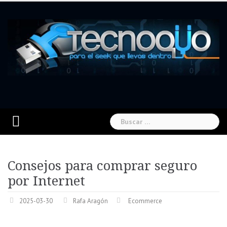
Skip
to
content
Buscar:
Consejos para comprar seguro
por Internet
2025-03-30
Rafa Aragón
Ecommerce