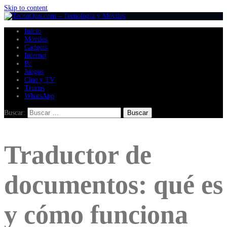
Skip to content
Inicio
Móviles
Gadgets
Internet
Pc
Juegos
Cine y TV
Trucos
WhatsApp
Buscar:
Traductor de
documentos: qué es
y cómo funciona