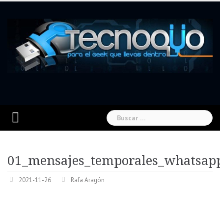
Skip
to
content
Buscar:
01_mensajes_temporales_whatsap
2021-11-26
Rafa Aragón