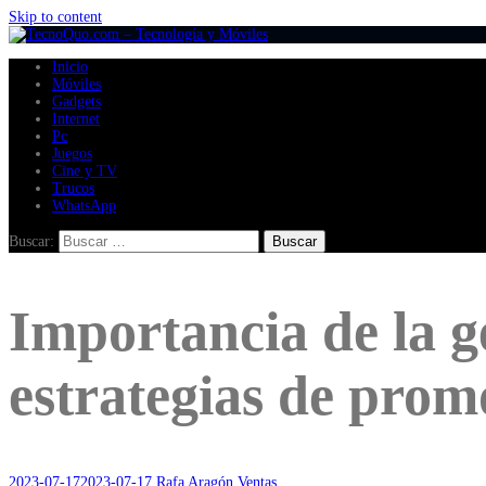
Skip to content
Inicio
Móviles
Gadgets
Internet
Pc
Juegos
Cine y TV
Trucos
WhatsApp
Buscar:
Importancia de la g
estrategias de prom
2023-07-17
2023-07-17
Rafa Aragón
Ventas