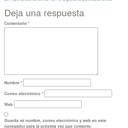
Navegación
Deja una respuesta
de
entradas
Comentario
*
Nombre
*
Correo electrónico
*
Web
Guarda mi nombre, correo electrónico y web en este
navegador para la próxima vez que comente.