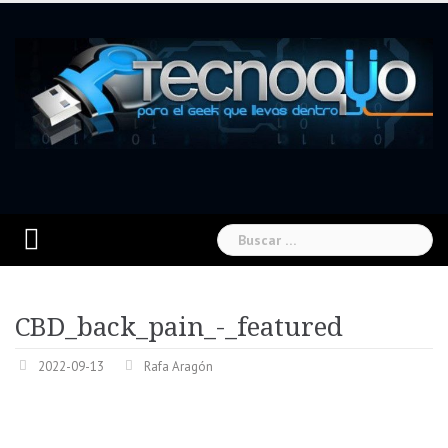
Skip
to
content
Buscar:
CBD_back_pain_-_featured
2022-09-13
Rafa Aragón