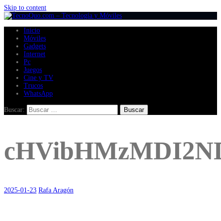
Skip to content
Inicio
Móviles
Gadgets
Internet
Pc
Juegos
Cine y TV
Trucos
WhatsApp
Buscar:
cHVibHMzMDI2ND
2025-01-23
Rafa Aragón