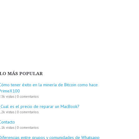
LO MÁS POPULAR
Cómo tener éxito en la minería de Bitcoin como hace
PrimeX100
2.3k vistas
|
0 comentarios
¿Cual es el precio de reparar un MacBook?
1.2k vistas
|
0 comentarios
Contacto
1.1k vistas
|
0 comentarios
Diferencias entre grupos y comunidades de Whatsapp