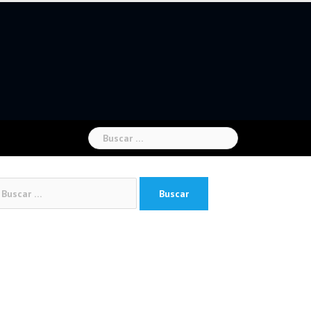
Buscar:
car: