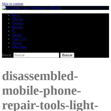
Skip to content
Inicio
Móviles
Gadgets
Internet
Pc
Juegos
Cine y TV
Trucos
WhatsApp
Buscar:
disassembled-
mobile-phone-
repair-tools-light-