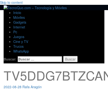
Skip to content
Inicio
Móviles
Gadgets
Internet
Pc
Juegos
Cine y TV
Trucos
WhatsApp
Buscar:
TV5DDG7BTZCA
2022-08-28
Rafa Aragón