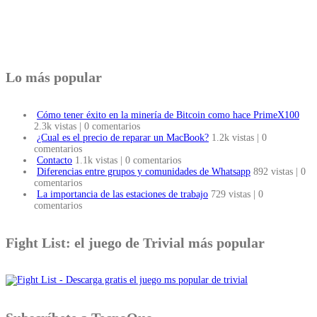
Lo más popular
Cómo tener éxito en la minería de Bitcoin como hace PrimeX100
2.3k vistas
|
0 comentarios
¿Cual es el precio de reparar un MacBook?
1.2k vistas
|
0
comentarios
Contacto
1.1k vistas
|
0 comentarios
Diferencias entre grupos y comunidades de Whatsapp
892 vistas
|
0
comentarios
La importancia de las estaciones de trabajo
729 vistas
|
0
comentarios
Fight List: el juego de Trivial más popular