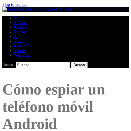
Skip to content
Inicio
Móviles
Gadgets
Internet
Pc
Juegos
Cine y TV
Trucos
WhatsApp
Buscar:
Cómo espiar un
teléfono móvil
Android