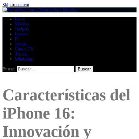
Skip to content
Inicio
Móviles
Gadgets
Internet
Pc
Juegos
Cine y TV
Trucos
WhatsApp
Buscar:
Características del
iPhone 16:
Innovación y