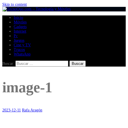
Skip to content
Inicio
Móviles
Gadgets
Internet
Pc
Juegos
Cine y TV
Trucos
WhatsApp
Buscar:
image-1
2023-12-11
Rafa Aragón