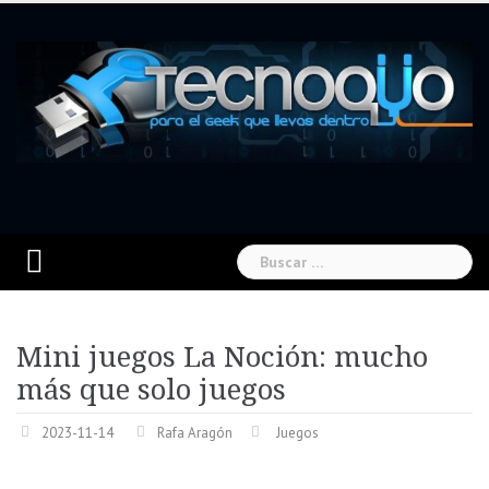
Skip
to
content
Buscar:
Mini juegos La Noción: mucho
más que solo juegos
2023-11-14
Rafa Aragón
Juegos