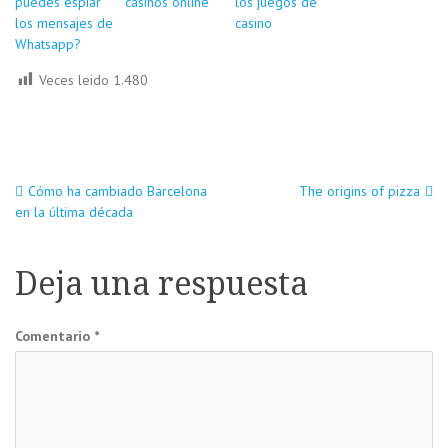
puedes espiar
casinos online
los juegos de
los mensajes de
casino
Whatsapp?
Veces leido
1.480
Navegación
Cómo ha cambiado Barcelona
The origins of pizza
en la última década
de
Deja una respuesta
entradas
Comentario
*