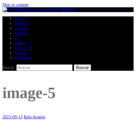
Skip to content
Inicio
Móviles
Gadgets
Internet
Pc
Juegos
Cine y TV
Trucos
WhatsApp
Buscar:
image-5
2023-09-13
Rafa Aragón