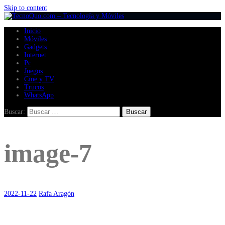
Skip to content
Inicio
Móviles
Gadgets
Internet
Pc
Juegos
Cine y TV
Trucos
WhatsApp
Buscar:
image-7
2022-11-22
Rafa Aragón