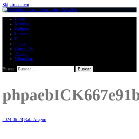
Skip to content
Inicio
Móviles
Gadgets
Internet
Pc
Juegos
Cine y TV
Trucos
WhatsApp
Buscar:
phpaebICK667e91b
2024-06-28
Rafa Aragón