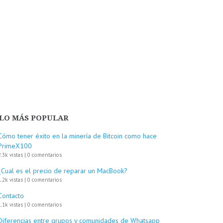
LO MÁS POPULAR
Cómo tener éxito en la minería de Bitcoin como hace
PrimeX100
2.3k vistas
|
0 comentarios
¿Cual es el precio de reparar un MacBook?
1.2k vistas
|
0 comentarios
Contacto
1.1k vistas
|
0 comentarios
Diferencias entre grupos y comunidades de Whatsapp