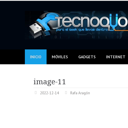
Skip
to
content
INICIO
MÓVILES
GADGETS
INTERNET
image-11
2022-12-14
Rafa Aragón