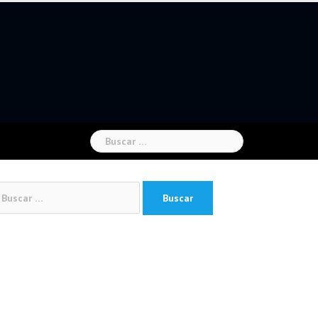
Buscar:
car: