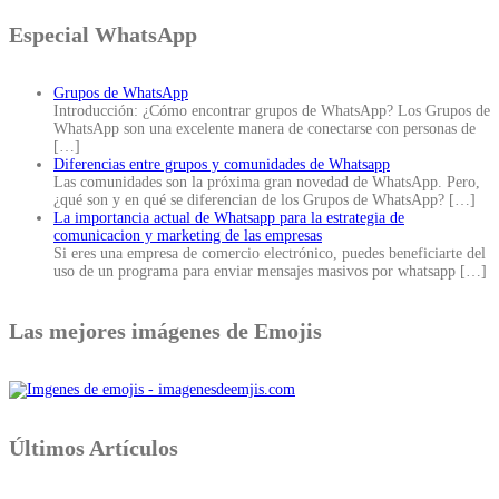
Especial WhatsApp
Grupos de WhatsApp
Introducción: ¿Cómo encontrar grupos de WhatsApp? Los Grupos de
WhatsApp son una excelente manera de conectarse con personas de
[…]
Diferencias entre grupos y comunidades de Whatsapp
Las comunidades son la próxima gran novedad de WhatsApp. Pero,
¿qué son y en qué se diferencian de los Grupos de WhatsApp?
[…]
La importancia actual de Whatsapp para la estrategia de
comunicacion y marketing de las empresas
Si eres una empresa de comercio electrónico, puedes beneficiarte del
uso de un programa para enviar mensajes masivos por whatsapp
[…]
Las mejores imágenes de Emojis
Últimos Artículos