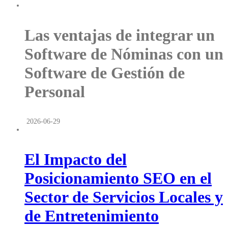
Las ventajas de integrar un
Software de Nóminas con un
Software de Gestión de
Personal
2026-06-29
El Impacto del
Posicionamiento SEO en el
Sector de Servicios Locales y
de Entretenimiento