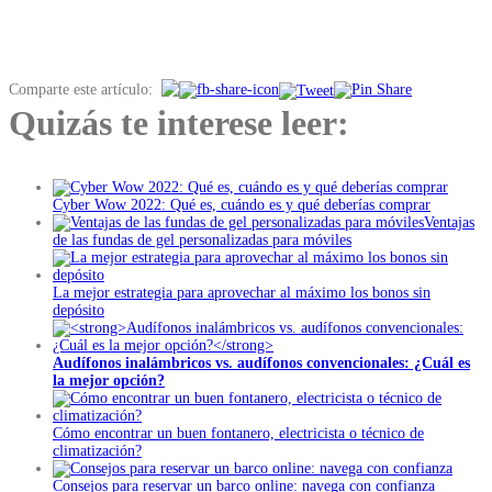
Comparte este artículo:
Quizás te interese leer:
Cyber Wow 2022: Qué es, cuándo es y qué deberías comprar
Ventajas
de las fundas de gel personalizadas para móviles
La mejor estrategia para aprovechar al máximo los bonos sin
depósito
Audífonos inalámbricos vs. audífonos convencionales: ¿Cuál es
la mejor opción?
Cómo encontrar un buen fontanero, electricista o técnico de
climatización?
Consejos para reservar un barco online: navega con confianza