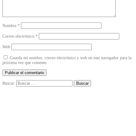
Nombre
*
Correo electrónico
*
Web
Guarda mi nombre, correo electrónico y web en este navegador para la
próxima vez que comente.
Buscar: