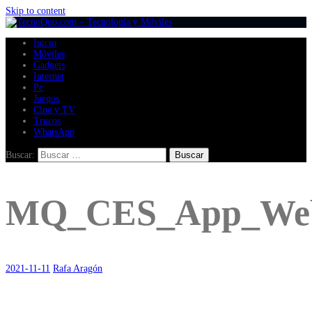
Skip to content
Inicio
Móviles
Gadgets
Internet
Pc
Juegos
Cine y TV
Trucos
WhatsApp
Buscar:
MQ_CES_App_Web_
2021-11-11
Rafa Aragón