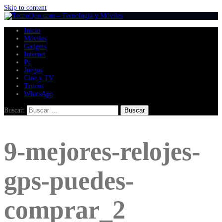
Skip to content
Inicio
Móviles
Gadgets
Internet
Pc
Juegos
Cine y TV
Trucos
WhatsApp
Buscar:
9-mejores-relojes-
gps-puedes-
comprar_2