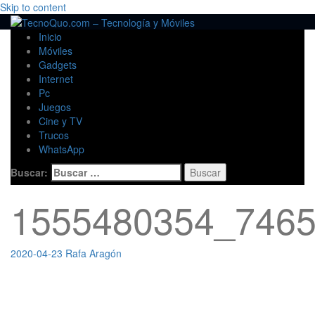
Skip to content
Inicio
Móviles
Gadgets
Internet
Pc
Juegos
Cine y TV
Trucos
WhatsApp
Buscar:
1555480354_7465
2020-04-23
Rafa Aragón